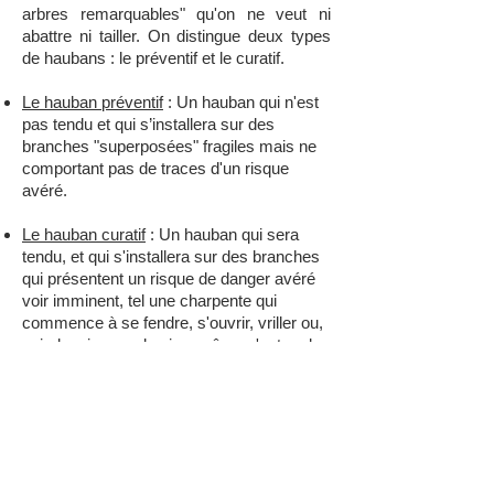
arbres remarquables" qu'on ne veut ni
abattre ni tailler. On distingue deux types
de haubans : le préventif et le curatif.
Le hauban préventif
: Un hauban qui n'est
pas tendu et qui s’installera sur des
branches "superposées" fragiles mais ne
comportant pas de traces d'un risque
avéré.
Le hauban curatif
: Un hauban qui sera
tendu, et qui s'installera sur des branches
qui présentent un risque de danger avéré
voir imminent, tel une charpente qui
commence à se fendre, s'ouvrir, vriller ou,
qui, depuis son plus jeune âge, s'est mal
insérée ou soudée dans le tronc de l'arbre.
On appelle cela une écorce incluse.
Devis gratuit ! Besoin d'un